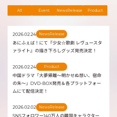
All
Event
NewsRelease
Product
2026.02.24
NewsRelease
あにふぇば！にて『少女☆歌劇 レヴュースタ
ァライト』の描き下ろしグッズ発売決定！
2026.02.24
Product
中国ドラマ「大夢帰離～明かせぬ想い、宿命
の朱～」DVD-BOX発売＆各プラットフォー
ムにて配信決定！
2026.02.02
NewsRelease
SNSフォロワー140万人の韓国キャラクター