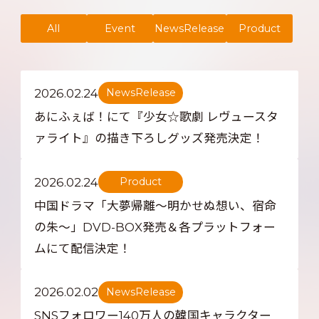
All
Event
NewsRelease
Product
2026.02.24
NewsRelease
あにふぇば！にて『少女☆歌劇 レヴュースタ
ァライト』の描き下ろしグッズ発売決定！
2026.02.24
Product
中国ドラマ「大夢帰離～明かせぬ想い、宿命
の朱～」DVD-BOX発売＆各プラットフォー
ムにて配信決定！
2026.02.02
NewsRelease
SNSフォロワー140万人の韓国キャラクター