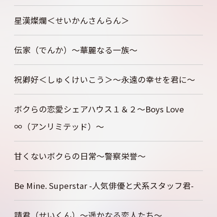
星漢燦爛＜せいかんさんらん＞
伝家（でんか）～華麗なる一族～
祝卿好＜しゅくけいこう＞～永遠の幸せを君に～
ボクらの恋愛シェアハウス１＆２～Boys Love
∞（アンリミテッド）～
甘くないボクらの日常～警察栄誉～
Be Mine. Superstar -人気俳優と犬系スタッフ君-
請君（せいくん）～遥かなる恋人たち～