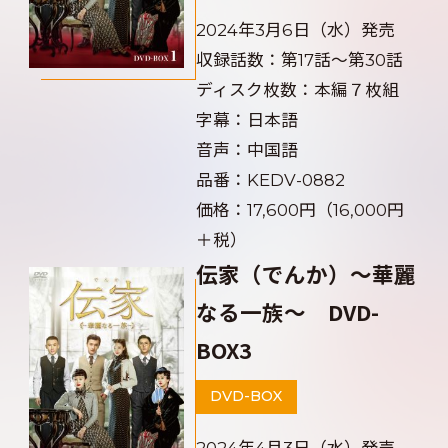
2024年3月6日（水）発売
収録話数：第17話～第30話
ディスク枚数：本編７枚組
字幕：日本語
音声：中国語
品番：KEDV-0882
価格：17,600円（16,000円
＋税）
伝家（でんか）～華麗
なる一族～ DVD-
BOX3
DVD-BOX