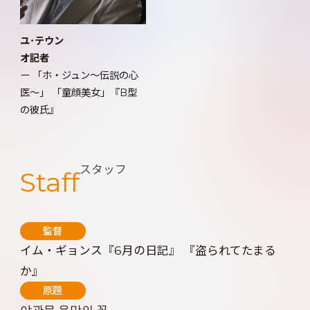
ユ･テウン
オ記者
ー 「ホ・ジュン～伝説の心
医～」 「童顔美女」『B型
の彼氏』
スタッフ
Staff
監督
イム・ギョンス『6月の日記』 『盗られてたまる
か』
原題
야관문 욕망의 꽃