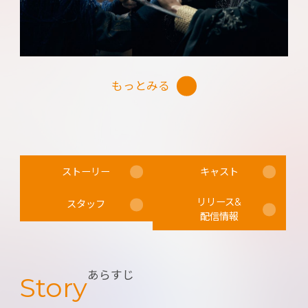
ち切ろうとする宿命が刻まれていた。自らの命を
もってその因果に終止符を打とうとする彼の償い
の旅路には、人間界に蠢く妖怪たちとの戦い、そ
して儚くも美しい愛の物語があった──。
もっとみる
ストーリー
キャスト
リリース&
スタッフ
配信情報
あらすじ
Story