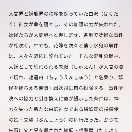
人間界と妖族界の秩序を保っていた白沢（はくた
く）神女が命を落とし、その加護の力が失われた。
妖怪たちが人間界へと押し寄せ、各地で凄惨な事件
が相次ぐ。中でも、花嫁を次々と襲う水鬼の事件
は、人々を恐怖に陥れていた。そんな混乱の最中、
大妖として恐れられる朱厭（しゅえん）が人間の姿
で現れ、趙遠舟（ちょうえんしゅう）と名乗り、妖
怪を捕らえる機関・緝妖司に自ら投降する。事件解
決への協力と引き換えに彼が提示した条件は、神
力を失った新たな白沢神女である緝妖司の指揮使
の娘・文瀟（ぶんしょう）の同行だった。かつて
朱厭に父と兄を殺された統領・卓翼宸（たくよく