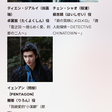
ティエン・ジアルイ（田嘉
チェン・シャオ（程潇）
瑞）
裴思婧（はいしせい）役
卓翼宸（たくよくしん）役
「君の笑顔にメロメロ」「唐
「雲之羽 ～揺らめく愛、刹
人街探偵－DETECTIVE
那の二人～」
CHINATOWN－」
イェンアン（閆桉）
［PENTAGON］
離崙（りろん）役
「我親愛的“小潔癖”（原