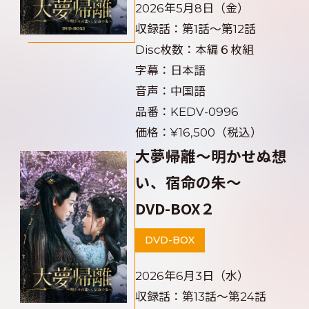
2026年5月8日（金）
収録話：第1話～第12話
Disc枚数：本編６枚組
字幕：日本語
音声：中国語
品番：KEDV-0996
価格：¥16,500（税込）
大夢帰離～明かせぬ想
い、宿命の朱～
DVD-BOX２
DVD-BOX
2026年6月3日（水）
収録話：第13話～第24話