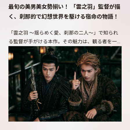
最旬の美男美女勢揃い！ 「雲之羽」監督が描
く、刹那的で幻想世界を駆ける宿命の物語！
「雲之羽 ～揺らめく愛、刹那の二人～」で知られ
る監督が手がける本作。その魅力は、観る者を一
瞬で引き込む緻密な美術と色彩設計にある。華や
かながらもどこか儚い、幻想的な世界観が丁寧に
描き出される。キャストも監督の鋭い美的センス
に適った、圧倒的ビジュアルが際立つ俳優陣が揃
った。主演のホウ・ミンハオ、チェン・ドゥーリン
のほか、「雲之羽」のティエン・ジアルイ、韓国
の人気アイドルグループ「PENTAGON」のメンバ
ーとしても活躍するイェナン、「嘘つきな恋人～
Lie to Love～」のチェン・シャオ、オーディショ
ン番組出身のシュー・ジェンシュエン、といった