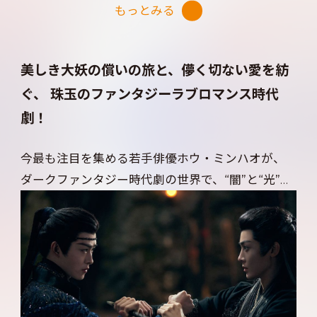
もっとみる
今、人気も実力も備えた勢いある若手俳優たちが
集結！ 特別出演として、中国を代表する女優グー
リーナーザーや、「雲之羽」で人気を博したチョ
美しき大妖の償いの旅と、儚く切ない愛を紡
ン・レイも登場し、作品の世界観をより一層豊か
ぐ、 珠玉のファンタジーラブロマンス時代
にしている。
劇！
今最も注目を集める若手俳優ホウ・ミンハオが、
ダークファンタジー時代劇の世界で、“闇”と“光”を
あわせ持つ新たな魅力を解き放つ。演じるのは、か
つて大勢を殺戮したという大罪を背負いながらも、
失われた秩序を正すため、悪事を働く妖怪たちを
捕らえる機関・緝妖司に身を投じた大妖・朱厭
（しゅえん）。天地の邪気を吸収し、その力を宿
す器として生きる朱厭には、深い孤独と、輪廻を断