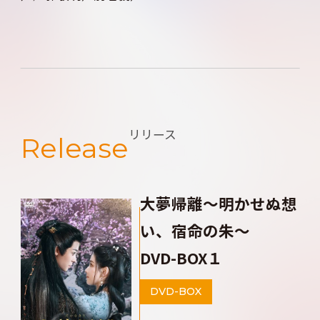
リリース
Release
大夢帰離～明かせぬ想
い、宿命の朱～
DVD-BOX１
DVD-BOX