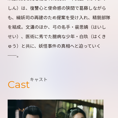
しん）は、復讐心と使命感の狭間で葛藤しながら
も、緝妖司の再建のため提案を受け入れ、精鋭部隊
を結成。文瀟のほか、弓の名手・裴思婧（はいし
せい）、医術に秀でた臆病な少年・白玖（はくき
ゅう）と共に、妖怪事件の真相へと迫っていく
──。
キャスト
Cast