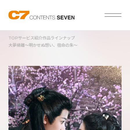
TOP
サービス紹介
作品ラインナップ
大夢帰離～明かせぬ想い、宿命の朱～