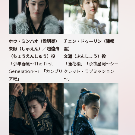
ホウ・ミンハオ（侯明昊）
チェン・ドゥーリン（陳都
朱厭（しゅえん）／趙遠舟
霊）
（ちょうえんしゅう）役
文瀟（ぶんしょう）役
「少年春風～The First
「蓮花楼」「永夜星河～シー
Generation～」「カンブリ
クレット・ラブミッション
ア紀」
～」