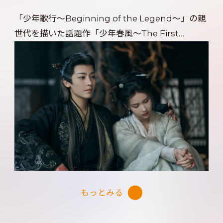
「少年歌行～Beginning of the Legend～」の親
世代を描いた話題作「少年春風～The First
Generation～」「夢織姫～秘密の貴公子に恋をし
て～」「護心～ディスティニー・ラブ～」など、完
璧なビジュアルと抜群の演技力で近年で人気急上
昇のホウ・ミンハオ。本作で演じた「美しき大妖」
と呼ばれるキャラターは、その魅力がひときわ輝
く！ 相手役には、「蓮華楼」「永夜星河～シー
クレット・ラブミッション～」などで存在感を放
つチェン・ドゥーリン。凛とした美しさを持つ彼女
が、ヒロインを気高く凛々しく演じきる。人間と
妖怪、立場の異なる二人がそれぞれの過去と向き
もっとみる
合いながら、妖怪たちが起こす事件を解き明かす
パートナーになっていくのだが──。