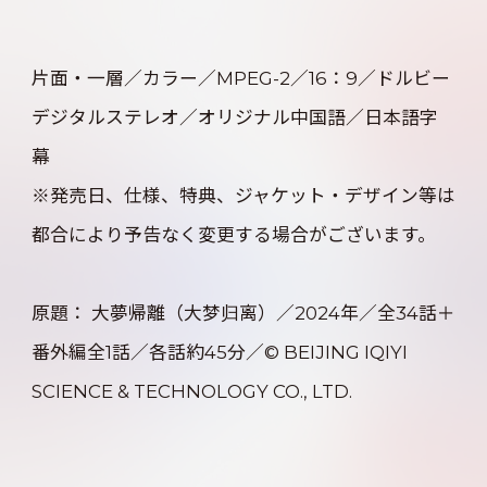
片面・一層／カラー／MPEG-2／16：9／ドルビー
デジタルステレオ／オリジナル中国語／日本語字
幕
※発売日、仕様、特典、ジャケット・デザイン等は
都合により予告なく変更する場合がございます。
原題： 大夢帰離（大梦归离）／2024年／全34話＋
番外編全1話／各話約45分／© BEIJING IQIYI
SCIENCE & TECHNOLOGY CO., LTD.