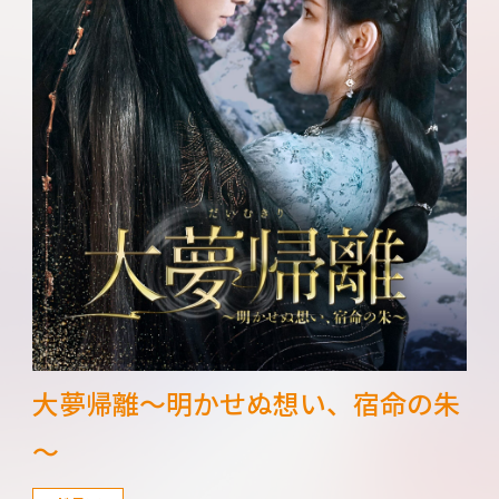
大夢帰離～明かせぬ想い、宿命の朱
～