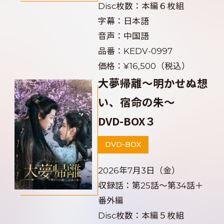
Disc枚数：本編６枚組
字幕：日本語
音声：中国語
品番：KEDV-0997
価格：¥16,500（税込）
大夢帰離～明かせぬ想
い、宿命の朱～
DVD-BOX３
DVD-BOX
2026年7月3日（金）
収録話：第25話～第34話＋
番外編
Disc枚数：本編５枚組