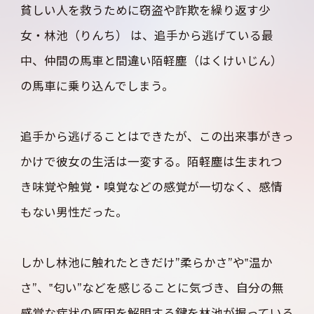
貧しい人を救うために窃盗や詐欺を繰り返す少
女・林池（りんち） は、追手から逃げている最
中、仲間の馬車と間違い陌軽塵（はくけいじん）
の馬車に乗り込んでしまう。
追手から逃げることはできたが、この出来事がきっ
かけで彼女の生活は一変する。陌軽塵は生まれつ
き味覚や触覚・嗅覚などの感覚が一切なく、感情
もない男性だった。
しかし林池に触れたときだけ”柔らかさ”や‟温か
さ”、‟匂い”などを感じることに気づき、自分の無
感覚な症状の原因を解明する鍵を林池が握っている