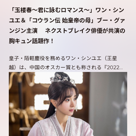
とを提案し、半ば強制的に同居契約を結ぶ陌軽
「玉楼春～君に詠むロマンス～」ワン・シン
塵。
ユエ＆「コウラン伝 始皇帝の母」ブー・グァ
ンジン主演 ネクストブレイク俳優が共演の
食事中も寝るときも常に手を繋がれ、ほぼ毎日一
胸キュン話題作！
心同体で生活することになった林池は、次第に彼
を意識するように…。秘密の契約から始まる、ドキ
皇子・陌軽塵役を務めるワン・シンユエ（王星
ドキ満載の恋の行方は!?
越）は、中国のオスカー賞とも称される『2022金
骨朶網絡影視線上盛典』で、『今年の新人賞』に輝
きネクストブレイカーとして注目される若手俳
優。
本作の主演を機に、「玉楼春～君に詠むロマンス
～」、アレン・レン×バイ・ルー共演の時代劇「周
生如故（原題）」など話題作に次々と出演。