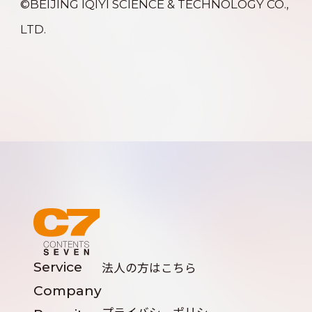
©BEIJING IQIYI SCIENCE & TECHNOLOGY CO.,
LTD.
Service
法人の方はこちら
Company