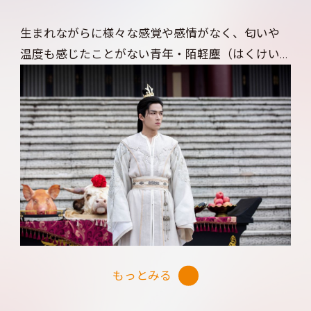
生まれながらに様々な感覚や感情がなく、匂いや
温度も感じたことがない青年・陌軽塵（はくけい
じん）は、災いを呼ぶ不吉な子として生を受けた
皇子。
感覚がないことを悟られないように、常に人と距離
を置き暮らしていた。そんな皇子の前に現れたの
が、窃盗や詐欺で生計を立てる‟泥棒”女子の林池
（りんち）。
彼女にぶつかった瞬間にこれまで知らなかった‟匂
い”を感じた陌軽塵は、林池に触れているときだけ
もっとみる
体温や痛み、味を感じることに気づく。彼女が犯
した罪を見逃す代わりに自分のそばで生活するこ