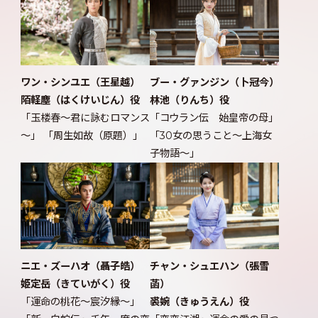
ワン・シンユエ（王星越）
ブー・グァンジン（卜冠今）
陌軽塵（はくけいじん）役
林池（りんち）役
「玉楼春～君に詠むロマンス
「コウラン伝 始皇帝の母」
～」 「周生如故（原題）」
「30女の思うこと～上海女
子物語～」
ニエ・ズーハオ（聶子皓）
チャン・シュエハン（張雪
姫定岳（きていがく）役
菡）
「運命の桃花～宸汐縁～」
裘婉（きゅうえん）役