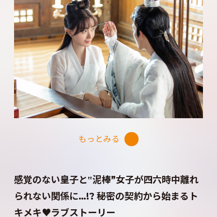
が再びタッグを組んだ本作。
生まれつき味覚や触覚・嗅覚など様々な感覚がな
いため感情が欠落した主人公が、ヒロインに触れ
生まれて初めて感覚を得ることから始まるラブロ
マンス。匂いや体温を感じることで、心がときめく
感情を得た主人公。
契約で始まった関係が初めての恋に変わる、最高
もっとみる
にキュートでドラマチックなシンデレラ・ラブ史
劇が幕を明ける！
感覚のない皇子と‟泥棒”女子が四六時中離れ
られない関係に…!? 秘密の契約から始まるト
キメキ♥ラブストーリー