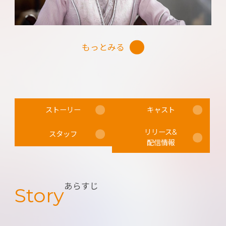
Disney＋で配信される初の中国ドラマとして話題
を集める「恋する美食の宮廷記」では主演に抜
擢！
もっとみる
対するヒロイン・林池役を演じるのは、「コウラ
ン伝 始皇帝の母」「30女の思うこと～上海女子物
語～」など数多くの話題作に出演する実力派若手
ストーリー
キャスト
女優ブー・グァンジン（卜冠今）。「ミステリー
IN 上海 Miss Sの探偵ファイル」でのコミカルな演
リリース&
スタッフ
技が話題を呼び、日本でも抜群の知名度を誇る女
配信情報
優の一人。次世代スターが共演した、大注目の胸
キュンラブストーリーが誕生！
あらすじ
Story