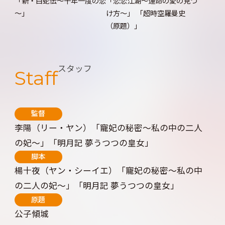
「新・白蛇伝～千年一度の恋
「恋恋江湖～運命の愛の見つ
～」
け方～」 「超時空羅曼史
（原題）」
スタッフ
Staff
監督
李陽（リー・ヤン）「寵妃の秘密～私の中の二人
の妃～」「明月記 夢うつつの皇女」
脚本
楊十夜（ヤン・シーイエ）「寵妃の秘密～私の中
の二人の妃～」「明月記 夢うつつの皇女」
原題
公子傾城