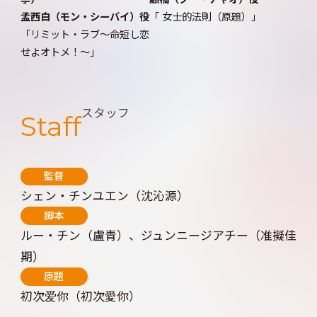
孟西白（モン・シーバイ）役
「 女士的法則（原題）」
「リミット・ラブ～命短し恋
せよオトメ！～」
スタッフ
Staff
監督
シェン・チンユエン（沈沁源）
脚本
ルー・チン（盧青）、ジュンニージアチー（准擬佳
期）
原題
初次爱你（初次愛你）