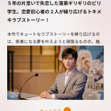
５年の片思いで失恋した落第ギリギリのビリ
げる幸せいっぱいのキュートなラブコメディ！
学生。恋愛初心者の２人が繰り広げるトキメ
キラブストーリー！
本作でキュートなラブストーリーを繰り広げるの
は、医者になる夢を叶えようと頑張るものの、極
度のあがり症のせいで、試験は毎回落第ギリギリの
盧晩晩（ルー・ワンワン）と、学内一の秀才＆イケ
メンで、常に女子の注目を集めている任初（レン・
チュー）。
ひょんなことから恋の噂が立ってしまった２人
が、それぞれに自分の気持と対峙する姿が、可愛
くてたまらない！ 数学の秀才で何でも完璧にこ
なしてきた任初は、「恋はドーパミンの分泌にす
もっとみる