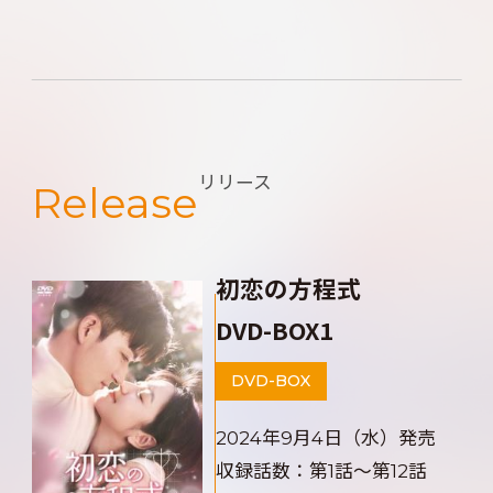
リリース
Release
初恋の方程式
DVD-BOX1
DVD-BOX
2024年9月4日（水）発売
収録話数：第1話～第12話