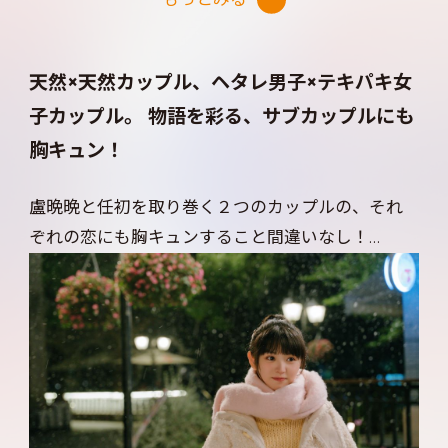
ぎない」と言い切る。
しかし、盧晩晩のことが気になっている自分に気
天然×天然カップル、ヘタレ男子×テキパキ女
づき始めてからは、先輩や後輩に恋愛相談をする
子カップル。 物語を彩る、サブカップルにも
ようになるのだが、「人工知能のαとβの共依存関
胸キュン！
係は…」と問いかけ、想定外の答えが出る度に、
「もう一度、公式を見直してみよう」と、処理でき
盧晩晩と任初を取り巻く２つのカップルの、それ
ない感情をいちいち真顔で数式に当てはめて解析
ぞれの恋にも胸キュンすること間違いなし！
しようとする。
１つ目のカップルは、盧晩晩の大学院の先輩で、こ
一方の盧晩晩は、医者になるために落第しないこ
ちらも秀才の孟西白（モン・シーバイ）と、任初の
とに必死で、任初との噂には大迷惑！ 滑って任初
いとこでバレエ専攻の王昕羽（ワン・シンユー）
に抱きとめられても「あら。人体模型みたいな良
の天然×天然カップル。
い筋肉！」と観察に夢中になる始末。
理系と芸術系という、考え方が全く違う２人は、
ただ、盧晩晩が５年の片思いの末に大失恋した同級
お互いに大好きなのに、感性の違いからいつも何と