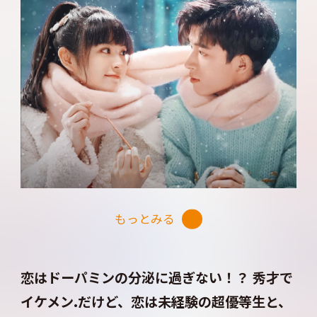
への出演が目白押しのワン・シンユエ。
人気急上昇中の２人がキュートな恋模様を繰り広
げる！ 高校の仲の良い同級生に５年間の片思い
の末失恋、勉強は頑張っているけれどプレシャー
に弱く、試験は毎回落第ギリギリという盧晩晩
（ルー・ワンワン）を、ベビーフェイスで笑顔が
チャーミングなティエン・シーウェイが最高にキ
ュートに演じる。
そんな彼女に恋する数学の秀才、任初（レン・チ
もっとみる
ュー）には、ワン・シンユエ。物事を四角四面に
捉え、恋してもなお、すべて計算で導き出そうと
する恋愛初心者の秀才っぷりが微笑ましい。
恋はドーパミンの分泌に過ぎない！？ 秀才で
イケメン.だけど、恋は未経験の超優等生と、
今注目の２人が甘くて最高にピュアな恋を繰り広