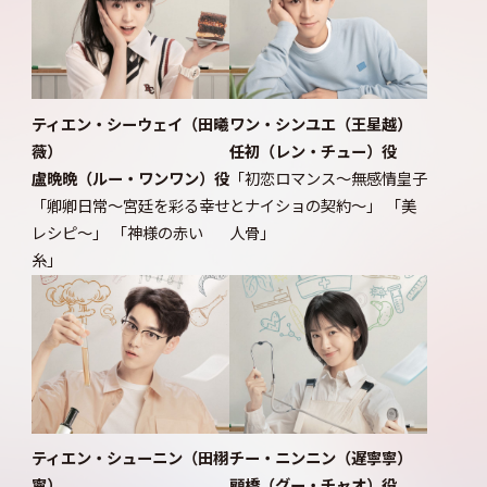
ティエン・シーウェイ（田曦
ワン・シンユエ（王星越）
薇）
任初（レン・チュー）役
盧晩晩（ルー・ワンワン）役
「初恋ロマンス～無感情皇子
「卿卿日常～宮廷を彩る幸せ
とナイショの契約～」 「美
レシピ～」 「神様の赤い
人骨」
糸」
ティエン・シューニン（田栩
チー・ニンニン（遅寧寧）
寧）
顧橋（グー・チャオ）役