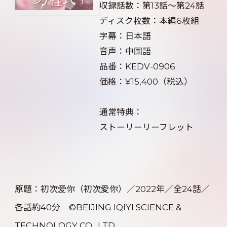
収録話数：第13話～第24話
ディスク枚数：本編6枚組
字幕：日本語
音声：中国語
品番：KEDV-0906
価格：¥15,400（税込）
通常特典：
ストーリーリーフレット
原題：初次爱你（初次愛你）／2022年／全24話／
各話約40分 ©BEIJING IQIYI SCIENCE &
TECHNOLOGY CO., LTD.