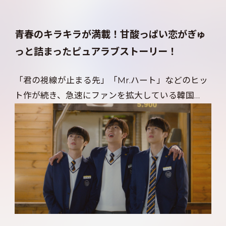
青春のキラキラが満載！甘酸っぱい恋がぎゅ
っと詰まったピュアラブストーリー！
「君の視線が止まる先」「Mr.ハート」などのヒッ
ト作が続き、急速にファンを拡大している韓国
BL。本作は、V LIVE、YouTubeなどで大ヒット
を記録した「不良に目をつけられた時」の制作会
社が贈る、新たなBLドラマ。人気恋愛シミュレー
ションゲームを原作とし、高校生の日常を舞台に、
キラキラとした学園ライフと甘酸っぱい恋の物語
をギュッと詰め込んだ青春ラブストーリーに仕上
がった。10代だからこその葛藤、悩み、憧れ、不
器用さなどがリアルに描かれ、BLファンのみなら