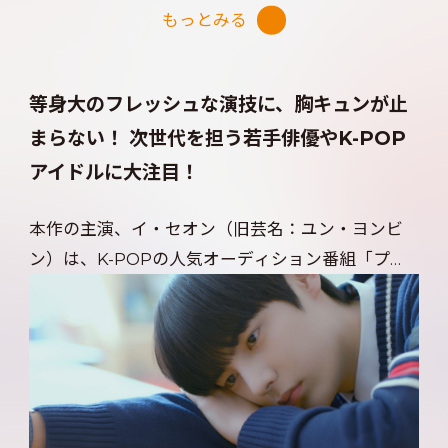
ず、ときめいてしまうこと間違いなし！
もっとみる
等身大のフレッシュな演技に、胸キュンが止
まらない！ 次世代を担う若手俳優やK-POP
アイドルに大注目！
本作の主演、イ・セオン（旧芸名：ユン・ヨンビ
ン）は、K-POPの人気オーディション番組「プロ
デュース101」SEASON 2などに出演。その他のメ
インキャストには、「スタートアップ：夢の扉」
「浪漫ドクター キム・サブ2」「一度行ってきまし
た」など、既に俳優として地上波ドラマにも出演し
ているカン・ユソク、そして、「不良に目をつけら
れた時１&２」に出演のチェ・チャニ、コ・ウジン