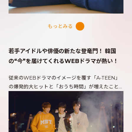
を抜擢。フレッシュな魅力と演技力を兼ね備えた
彼らが描き出す、等身大のラブストーリーに胸キュ
ンが止まらない！
もっとみる
若手アイドルや俳優の新たな登竜門！ 韓国
の“今”を届けてくれるWEBドラマが熱い！
従来のWEBドラマのイメージを覆す「A-TEEN」
の爆発的大ヒットと「おうち時間」が増えたこと
で、韓国では若者を中心に、手軽に楽しめるWEB
ドラマが人気急上昇！ 現在では、WEBドラマが
K-POPアイドルや若手俳優の登竜門として定着
し、WEBドラマで“自分だけの推し”を発掘し、そ
の後の活躍を見守るのも楽しみの１つになってい