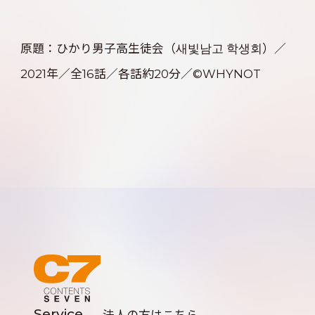
原題：ひかり男子高生徒会（새빛남고 학생회）／
2021年／全16話／各話約20分／©WHYNOT
Service
法人の方はこちら