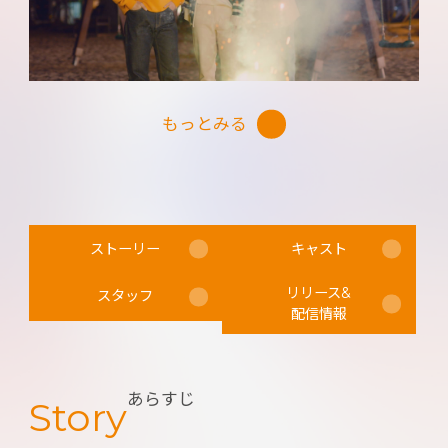
る。更に、高校生や大学生の今を描き出すWEBド
ラマには、学生ならではの言い回し、ファッショ
ンやメイク、登場人物たちの持ち物や恋愛スタイル
まで、“最旬の韓国”がふんだんに盛り込まれてい
もっとみる
る。WEBドラマで、韓国の“今”を日本にお届け！
ストーリー
キャスト
リリース&
スタッフ
配信情報
あらすじ
Story