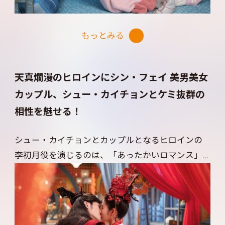
まらない！ 時空を超えて現代にやってきてから
は、慣れない生活に悪戦苦闘。初月と彼女の憧れ
もっとみる
の上司との関係にやきもちを焼いて、仕事場にまで
押しかけてしまう始末。そんな初心で初月に首っ
たけの景昭が繰り広げる、お姫様抱っこや大胆な
天真爛漫のヒロインにシン・フェイ 美男美女
キス、そして初月に危険が迫った時にはすぐに駆
カップル、シュー・カイチョンとケミ抜群の
けつける包容力抜群の優しさと強さに、トキメキが
相性を魅せる！
止まらない！ シュー・カイチョンのクール＆キ
ュートな魅力と、パーフェクトなスパダリっぷりに
シュー・カイチョンとカップルとなるヒロインの
心を射抜かれること間違いなし！
李初月役を演じるのは、「あったかいロマンス」
「溺愛ロマンス～初恋、やり直します！～」をは
じめ、「月照らす、君を想ふ」「覆流年 復讐の王
妃と絶えざる愛」、そしてアレン・レンとの共演
作「烈焰（原題）」など、数々の話題作で主演し、