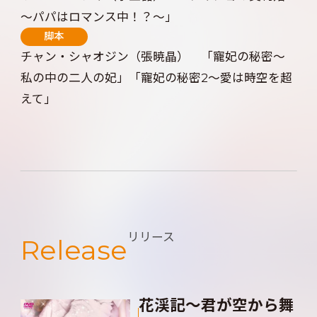
～パパはロマンス中！？～」
脚本
チャン・シャオジン（張暁晶） 「寵妃の秘密～
私の中の二人の妃」「寵妃の秘密2～愛は時空を超
えて」
リリース
Release
花渓記～君が空から舞