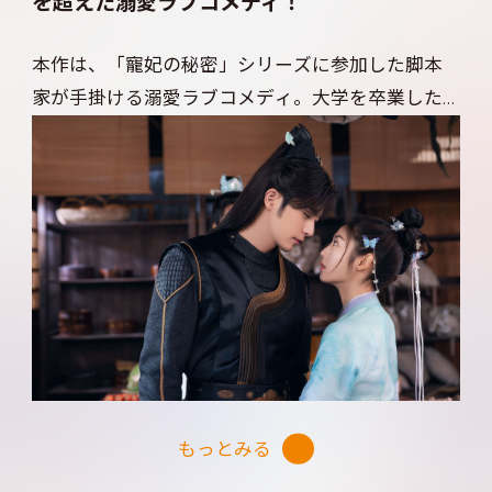
を超えた溺愛ラブコメディ！
本作は、「寵妃の秘密」シリーズに参加した脚本
家が手掛ける溺愛ラブコメディ。大学を卒業した
ばかりの会社員・李初月（リー･チューユエ）は、
デザイナーを夢見て創作に励む日々。ところがコ
ンペを目前に控えた夜、初月が目を覚ますと、そこ
は刀が飛び交う武侠の世界だった！ 江湖一の荘
園・雲蔚山荘の若き領主、安景昭（アン･ジンジャ
オ）に刺客と疑われた挙句に捕まってしまった初
月。安景昭は、見た目は美男子だが、実は腹黒く
て極悪非道な男！？ 初月は隙を見て逃げ出そう
とするも、今度は景昭の偽の婚約者を演じなければ
ならなくなり…。徐々に距離が縮まっていく安景昭
もっとみる
と初月。果たして、2人の時空を超えた恋の行方は