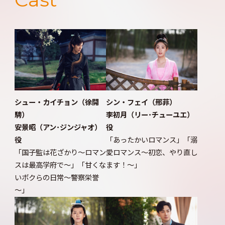
シン・フェイ（邢菲）
シュー・カイチョン（徐開
李初月（リー･チューユエ）
騁）
役
安景昭（アン･ジンジャオ）
「あったかいロマンス」「溺
役
愛ロマンス～初恋、やり直し
「国子監は花ざかり～ロマン
ます！～」
スは最高学府で～」「甘くな
いボクらの日常～警察栄誉
～」