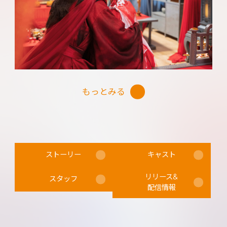
日本でも人気の高いシン・フェイ。恋愛未経験の
22歳で、シュー・カイチョン扮する安景昭に振り
回されながらも惹かれていく、天真爛漫な役どこ
ろをナチュラルに演じ切る！ 沼落ち必至の美男
美女カップルが、相性抜群のケミを魅せる！
もっとみる
ストーリー
キャスト
リリース&
スタッフ
配信情報