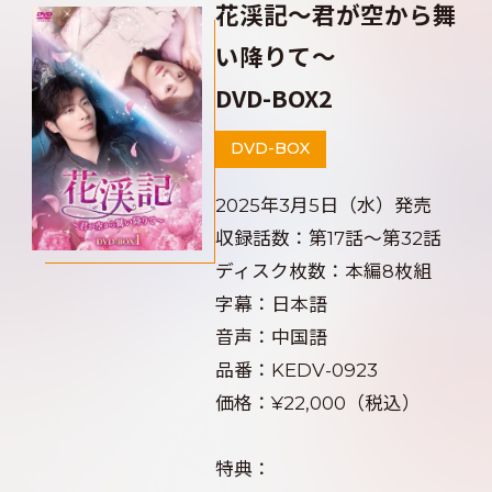
花渓記～君が空から舞
い降りて～
DVD-BOX2
DVD-BOX
2025年3月5日（水）発売
収録話数：第17話～第32話
ディスク枚数：本編8枚組
字幕：日本語
音声：中国語
品番：KEDV-0923
価格：¥22,000（税込）
特典：