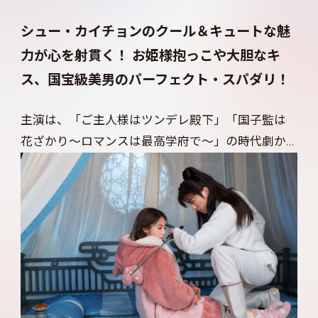
─？ ヒット作のスタッフが手掛ける極甘なラブ
ロマンスに胸キュンすること間違いなし！
シュー・カイチョンのクール＆キュートな魅
力が心を射貫く！ お姫様抱っこや大胆なキ
ス、国宝級美男のパーフェクト・スパダリ！
主演は、「ご主人様はツンデレ殿下」「国子監は
花ざかり～ロマンスは最高学府で～」の時代劇か
ら、「キミに恋々（れんれん）！」「甘くないボ
クらの日常～警察栄誉～」の現代劇まで幅広く出
演し、作品ごとに異なる魅力を披露してきたシュ
ー・カイチョン。本作で演じる安景昭は、聡明な武
術の達人で、誰もが恋人にしたい国宝級の美男。で
も、恋愛経験はゼロで、現代から迷い込んできた李
初月を刺客と疑いながらも、頭の中は四六時中初月
のことでいっぱいに。その想いは走り出したら止