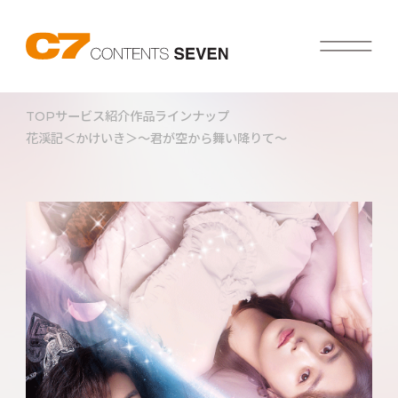
TOP
サービス紹介
作品ラインナップ
花渓記＜かけいき＞～君が空から舞い降りて～