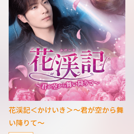
花渓記＜かけいき＞～君が空から舞
い降りて～