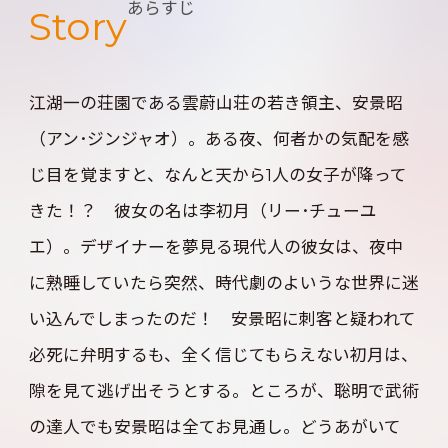
あらすじ
Story
江湖一の荘園である雲蔚山荘の若き領主、安景昭
（アン･ジンジャオ）。ある夜、何者かの気配を感
じ目を覚ますと、なんと天から1人の女子が降って
きた！？ 彼女の名は李初月（リー･チューユ
エ）。デザイナーを夢見る現代人の彼女は、夜中
に熟睡していたら突然、時代劇のよいうな世界に迷
い込んでしまったのだ！ 安景昭に刺客と疑われて
必死に弁明するも、全く信じてもらえない初月は、
隙を見て逃げ出そうとする。ところが、聡明で武術
の達人でも安景昭は全てお見通し。どうあがいて