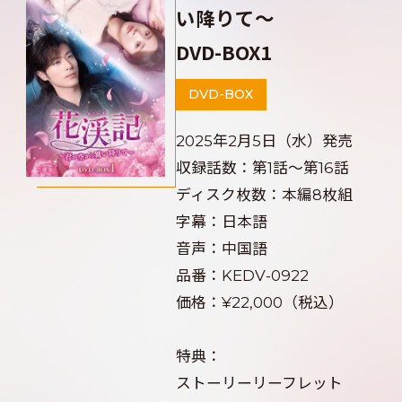
い降りて～
DVD-BOX1
DVD-BOX
2025年2月5日（水）発売
収録話数：第1話～第16話
ディスク枚数：本編8枚組
字幕：日本語
音声：中国語
品番：KEDV-0922
価格：¥22,000（税込）
特典：
ストーリーリーフレット