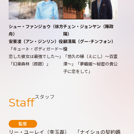
シュー・ファンジョウ（徐方
チェン・ジョンヤン（陳政
舟）
陽）
安景凌（アン・ジンリン）役
顧清風（グー･チンフォン）
「キュート・ボディガード～
役
恋した彼女は最強でした～」
「悠久の縁（えにし）～百霊
「幻楽森林（原題）」
潭～」「夢織姫～秘密の貴公
子に恋をして」
スタッフ
Staff
監督
リー・ユーレイ（李玉磊） 「ナイショの契約婚