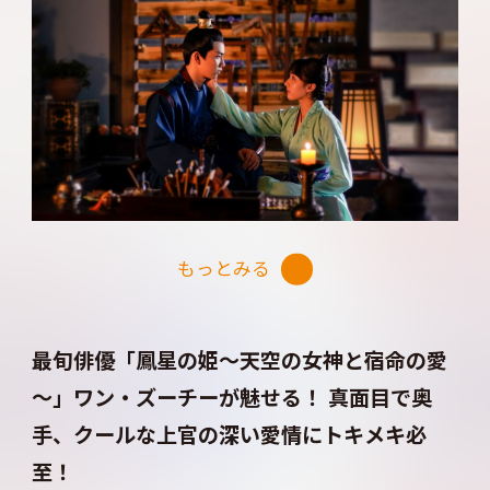
から信頼を集める司法の若きトップ・蕭瑾瑜（し
ょうきんゆ）が難事件に挑むドラマチック時代
劇。
蕭瑾瑜の極秘任務の相棒として採用された検視マ
ニア・楚楚。上官と部下として出会った2人が、捜
査を通じて心を近づけていく！
もっとみる
捜査は一流、でも恋愛経験はゼロの2人が巻き起こ
す、じれったい恋と事件が詰まった謎解きラブスト
ーリー！
最旬俳優「鳳星の姫～天空の女神と宿命の愛
～」ワン・ズーチーが魅せる！ 真面目で奥
手、クールな上官の深い愛情にトキメキ必
至！