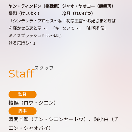
ヤン・ティンドン（楊廷東）
ジャオ・ヤオコー（趙尭珂）
景翊（けいよく）
冷月（れいげつ）
「シンデレラ・プロセス～私
「初恋王宮～お妃さまと呼ば
を輝かせる恋と夢～」 「キ
ないで～」 「刺客列伝」
ミとスプラッシュKiss～はじ
ける気持ち～」
スタッフ
Staff
監督
楼健（ロウ・ジエン）
脚本
清閑丫頭（チン・シエンヤートウ）、銭小白（チ
エン・シャオバイ）