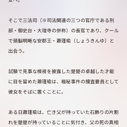
安へ。
そこで三法司（※司法関連の三つの官庁である刑
部・御史台・大理寺の併称）の長官であり、クール
で頭脳明晰な安郡王・蕭瑾瑜（しょうきんゆ）と
出会う。
試験で見事な検視を披露した楚楚の卓越した才能
に目を留めた蕭瑾瑜は、極秘事件の捜査要員として
彼女をそばに置くことに。
ある日蕭瑾瑜は、亡き父が持っていた石飾りの片割
れを楚楚が持っていることに気付き、父の死の真相