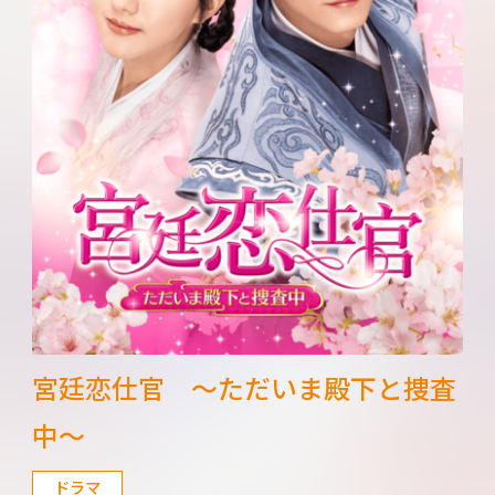
宮廷恋仕官 ～ただいま殿下と捜査
中～
ドラマ