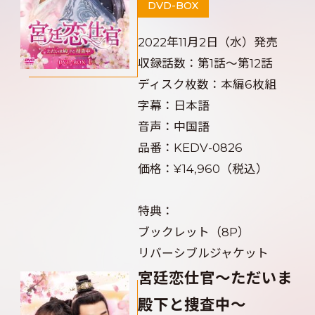
DVD-BOX
2022年11月2日（水）発売
収録話数：第1話～第12話
ディスク枚数：本編6枚組
字幕：日本語
音声：中国語
品番：KEDV-0826
価格：¥14,960（税込）
特典：
ブックレット（8P）
リバーシブルジャケット
宮廷恋仕官～ただいま
殿下と捜査中～