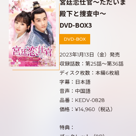
宮廷恋仕官～ただいま
殿下と捜査中～
DVD-BOX3
DVD-BOX
2023年1月13日（金）発売
収録話数：第25話～第36話
ディスク枚数：本編6枚組
字幕：日本語
音声：中国語
品番：KEDV-0828
価格：¥14,960（税込）
特典：