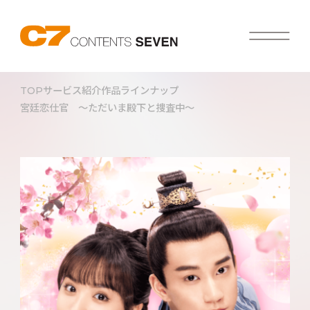
TOP
サービス紹介
作品ラインナップ
宮廷恋仕官 ～ただいま殿下と捜査中～