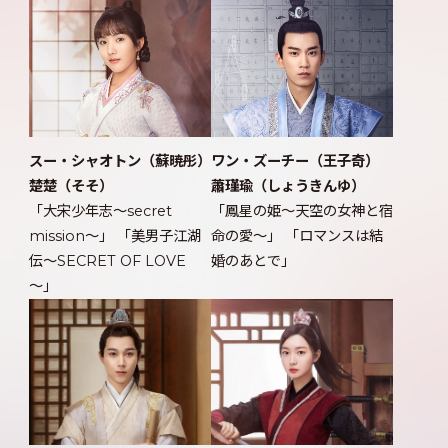
ワン・ズーチー（王子奇）
スー・シャオトン（蘇暁彤）
蕭瑾瑜（しょうきんゆ）
楚楚（そそ）
「鳳星の姫～天空の女神と宿
「大宋少年志～secret
命の愛～」 「ロマンスは結
mission～」 「美男子江湖
婚のあとで」
伝～SECRET OF LOVE
～」