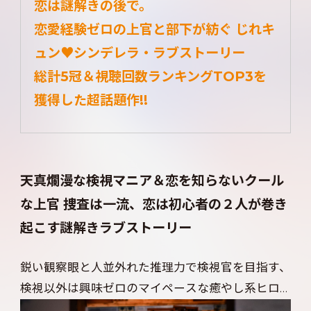
恋は謎解きの後で。
恋愛経験ゼロの上官と部下が紡ぐ じれキ
ュン♥シンデレラ・ラブストーリー
総計5冠＆視聴回数ランキングTOP3を
獲得した超話題作!!
天真爛漫な検視マニア＆恋を知らないクール
な上官 捜査は一流、恋は初心者の２人が巻き
起こす謎解きラブストーリー
鋭い観察眼と人並外れた推理力で検視官を目指す、
検視以外は興味ゼロのマイペースな癒やし系ヒロ
イン・楚楚（そそ）と、優れた頭脳と勤勉さで周り