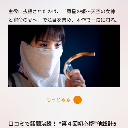
主役に抜擢されたのは、「鳳星の姫～天空の女神
と宿命の愛～」で注目を集め、本作で一気に知名
度を高め最旬若手俳優としての地位を確立したワ
ン・ズーチー。
演じる蕭瑾瑜は、能力を買われ若くして上に立つ
地位となったことから、笑顔を封じ厳しい裁きを
下す実直な青年。その真面目さゆえに恋愛には疎
く、女性に花の1本もプレゼントしたことがない奥
手ぶり。
もっとみる
しかし仕事に対する真摯な姿勢、そしてどんなと
きでもヒロインを尊重し、彼女の‟検視官”への思い
を理解し優しく後押しする姿に、働く女性にとって
口コミで話題沸騰！ ‟第４回初心榜”他総計5