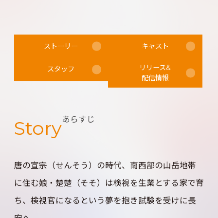
プロデューサー」に選ばれた。
また主演のスー・シャオトンは‟第32回華鼎賞”で
ストーリー
キャスト
「中国時代劇ドラマ部門 最優秀女優賞」を獲
リリース&
得！
スタッフ
配信情報
各種アワードにおいて総計5冠に輝き、2021年度中
国で最も話題を集めた作品ともいえる注目作が満
あらすじ
Story
を持して日本上陸！
唐の宣宗（せんそう）の時代、南西部の山岳地帯
に住む娘・楚楚（そそ）は検視を生業とする家で育
ち、検視官になるという夢を抱き試験を受けに長