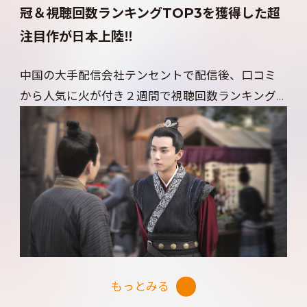
理想の男性像だと視聴者から絶賛の嵐！
冠＆視聴回数ランキングTOP3を獲得した超
注目作が日本上陸‼
ワン・ズーチーのクール且つ優しい眼差しがハマ
り役の、奥手な上官が魅せる深い愛情にトキメキ
中国の大手配信会社テンセントで配信後、口コミ
必至！
から人気に火が付き２週間で視聴回数ランキング
TOP3にランクインし話題を独占した本作！
テンポの良さ、図解での説明付きの検視、誰もが
応援したくなる恋愛模様など、好奇心を掻き立てる
演出が随所に散りばめられ、瞬く間に物語に引き
込まれていく視聴者が続出！
緻密に練られたストーリーが高く評価され、その
年最も優れたドラマやオンライン作品と制作者に
贈られる‟第４回初心榜”で「今年の影響力を持つ配
もっとみる
信ドラマ」と「今年のTOP5クリエイティブヤング