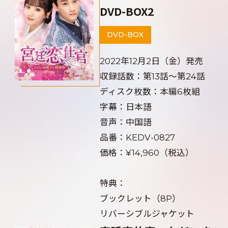
DVD-BOX2
DVD-BOX
2022年12月2日（金）発売
収録話数：第13話～第24話
ディスク枚数：本編6枚組
字幕：日本語
音声：中国語
品番：KEDV-0827
価格：¥14,960（税込）
特典：
ブックレット（8P）
リバーシブルジャケット