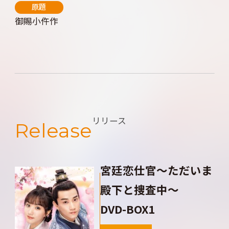
原題
御賜小仵作
リリース
Release
宮廷恋仕官～ただいま
殿下と捜査中～
DVD-BOX1