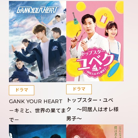
ドラマ
ドラマ
トップスター・ユベ
GANK YOUR HEART
ク ～同居人はオレ様
－キミと、世界の果てま
男子～
で－