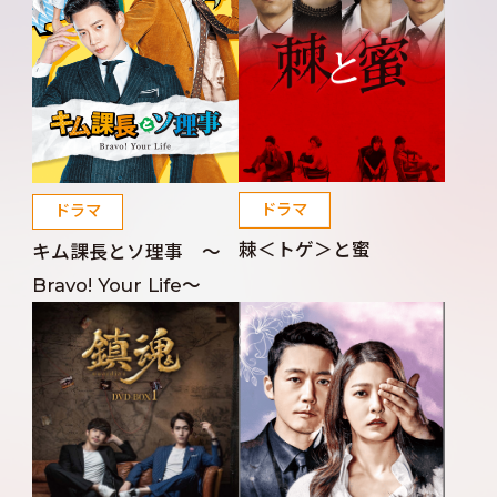
ドラマ
ドラマ
棘＜トゲ＞と蜜
キム課長とソ理事 ～
Bravo! Your Life～