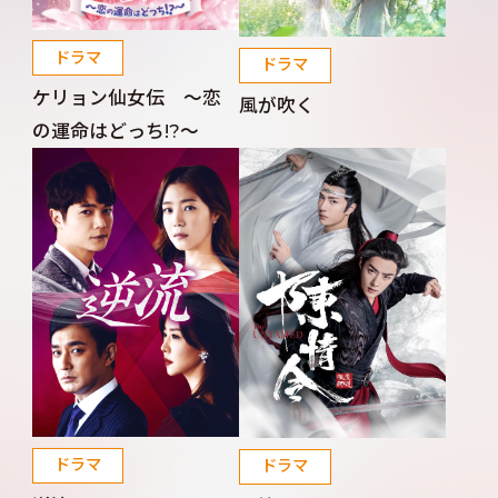
ドラマ
ドラマ
ケリョン仙女伝 ～恋
風が吹く
の運命はどっち!?～
ドラマ
ドラマ