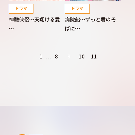
ドラマ
ドラマ
神雕侠侶～天翔ける愛
病院船～ずっと君のそ
～
ばに～
1
8
9
10
11
…