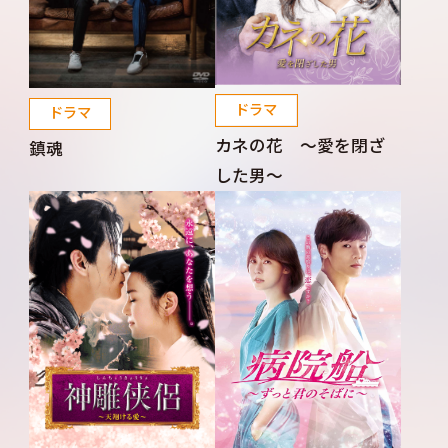
ドラマ
ドラマ
カネの花 ～愛を閉ざ
鎮魂
した男～