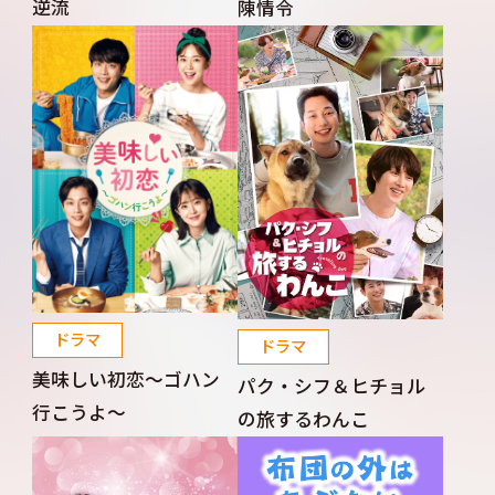
逆流
陳情令
ドラマ
ドラマ
美味しい初恋～ゴハン
パク・シフ＆ヒチョル
行こうよ～
の旅するわんこ