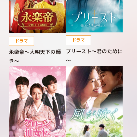
ドラマ
ドラマ
プリースト～君のために
永楽帝～大明天下の輝
～
き～