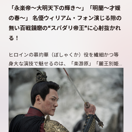
「永楽帝～大明天下の輝き～」「明蘭～才媛
の春～」 名優ウィリアム・フォン演じる隙の
無い百戦錬磨の“スパダリ帝王”に心射抜かれ
る！
ヒロインの慕灼華（ぼしゃくか）役を繊細かつ等
身大な演技で魅せるのは、「楽游原」「麗王別姫
～花散る永遠の愛～」など数々の話題作に出演
し、「グレートウォール」でハリウッド進出も果
たした、ジン・ティエン。そして、明るく志の高い
慕灼華に心惹かれていく、虎と恐れられる百戦錬
磨の定王・劉衍（りゅうえん）役には、名優ウィ
リアム・フォン。「蘭陵王」でアジアのスターとし
ての地位を確立し、「明蘭～才媛の春～」「永楽