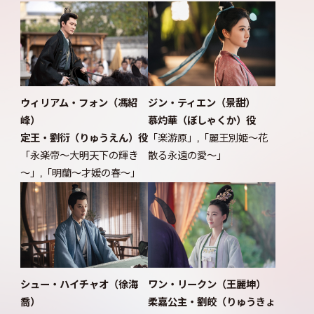
ウィリアム・フォン（馮紹
ジン・ティエン（景甜）
峰）
慕灼華（ぼしゃくか）役
定王・劉衍（りゅうえん）役
「楽游原」,「麗王別姫～花
「永楽帝～大明天下の輝き
散る永遠の愛～」
～」,「明蘭～才媛の春～」
シュー・ハイチャオ（徐海
ワン・リークン（王麗坤）
喬）
柔嘉公主・劉皎（りゅうきょ