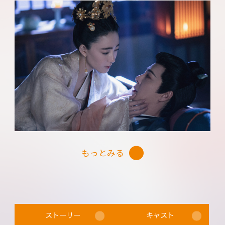
計～一人の妃と二人の皇帝」などのワン・リーク
ンが演じるのは、婚約者を失い、深い悲しみに暮
れる柔嘉公主・劉皎（りゅうきょう）。そして、か
つて自分を救ってくれた公主に想いを寄せる沈驚
鴻（しんきょうこう）には、「蒼蘭訣～エターナ
ル・ラブ～」「夢華録」などのシュー・ハイチャ
オ。人生の機微に通じた２人が、危険な香り漂う大
人のラブロマンスを繰り広げる。もう一つの初々
しい恋には、「若様、それでも私をお気に召す」
のヤン・ジーウェン扮する慕灼華の侍女・郭巨力
もっとみる
（かくきょりき）と、「策略ロマンス～謎解きの鍵
は運命の恋～」のジャン・ユー扮する、劉衍の護
衛・執墨（しゅうぼく）。一見、無口で冷たく見
える執墨は、想いを寄せる巨力が食いしん坊なの
ストーリー
キャスト
で、何かにつけて食べるものを与える。不器用なが