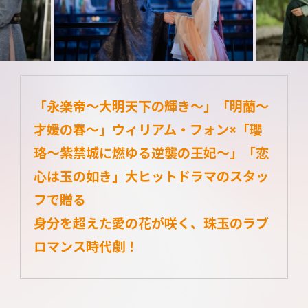
「永楽帝～大明天下の輝き～」「明蘭～
才媛の春～」ウィリアム・フォン×「瓔
珞～紫禁城に燃ゆる逆襲の王妃～」「恋
心は玉の如き」大ヒットドラマのスタッ
フで贈る
身分を超えた愛の花が咲く、珠玉のラブ
ロマンス時代劇！