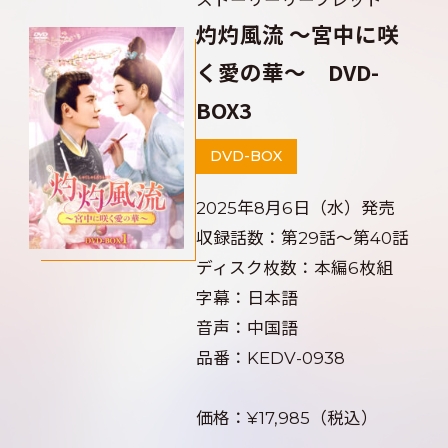
灼灼風流 ～宮中に咲
く愛の華～ DVD-
BOX3
DVD-BOX
2025年8月6日（水）発売
収録話数：第29話～第40話
ディスク枚数：本編6枚組
字幕：日本語
音声：中国語
品番：KEDV-0938
価格：¥17,985（税込）