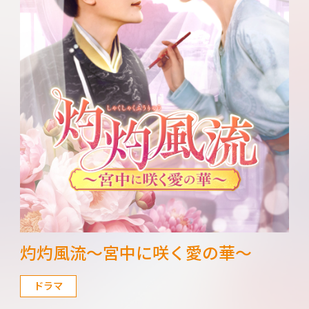
灼灼風流～宮中に咲く愛の華～
ドラマ