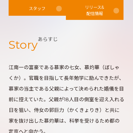
らも真っ直ぐな愛情表現が、甘酸っぱい恋模様を
リリース&
スタッフ
配信情報
生み出し、胸がキュンとなること間違いなし！
あらすじ
Story
江南一の富豪である慕家の七女、慕灼華（ぼしゃ
くか）。官職を目指して長年勉学に励んできたが、
慕家の当主である父親によって決められた婚儀を目
前に控えていた。父親が18人目の側室を迎え入れる
日を狙い、侍女の郭巨力（かくきょりき）と共に
家を抜け出した慕灼華は、科挙を受けるため都の
定京へと向かう。