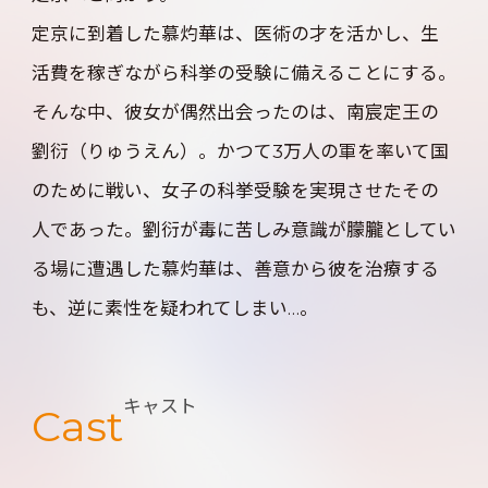
定京に到着した慕灼華は、医術の才を活かし、生
活費を稼ぎながら科挙の受験に備えることにする。
そんな中、彼女が偶然出会ったのは、南宸定王の
劉衍（りゅうえん）。かつて3万人の軍を率いて国
のために戦い、女子の科挙受験を実現させたその
人であった。劉衍が毒に苦しみ意識が朦朧としてい
る場に遭遇した慕灼華は、善意から彼を治療する
も、逆に素性を疑われてしまい…。
キャスト
Cast