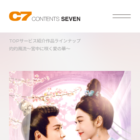
TOP
サービス紹介
作品ラインナップ
灼灼風流～宮中に咲く愛の華～