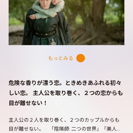
くしながらも一人生き残り、仲間たちの恨みを晴ら
すために真相を追う定王の劉衍。勘違いから始ま
った慕灼華と劉衍の出会いは、お互いに最初は利
用し合う関係に過ぎなかったが、いつしか二人の
間に“愛の華”が花開く。しかし、身分の違いや古き
掟が二人の恋の行方を阻む――。宮廷に渦巻く陰謀や
もっとみる
帝位争いに翻弄されながらも、愛と自由を胸に困難
に立ち向かう灼華と劉衍の美しい生き方に心奪わ
れる！
危険な香りが漂う恋。ときめきあふれる初々
しい恋。 主人公を取り巻く、２つの恋からも
目が離せない！
主人公の２人を取り巻く、２つのカップルからも
目が離せない。 「陰陽師: 二つの世界」「美人心