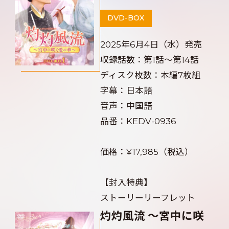
DVD-BOX
2025年6月4日（水）発売
収録話数：第1話～第14話
ディスク枚数：本編7枚組
字幕：日本語
音声：中国語
品番：KEDV-0936
価格：¥17,985（税込）
【封入特典】
ストーリーリーフレット
灼灼風流 ～宮中に咲