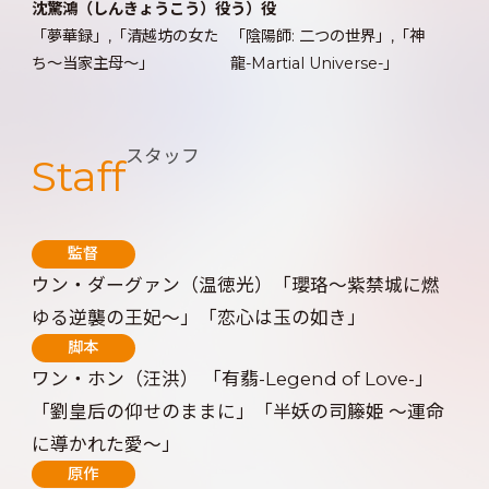
沈驚鴻（しんきょうこう）役
う）役
「夢華録」,「清越坊の女た
「陰陽師: 二つの世界」,「神
ち～当家主母～」
龍-Martial Universe-」
スタッフ
Staff
監督
ウン・ダーグァン（温徳光）「瓔珞～紫禁城に燃
ゆる逆襲の王妃～」「恋心は玉の如き」
脚本
ワン・ホン（汪洪） 「有翡-Legend of Love-」
「劉皇后の仰せのままに」「半妖の司籐姫 ～運命
に導かれた愛～」
原作