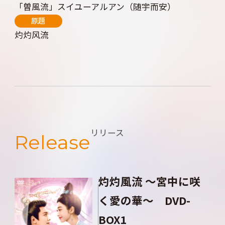
「曽風流」スイユーアルアン（随宇而安）
原題
灼灼风流
リリース
Release
灼灼風流 ～宮中に咲
く愛の華～ DVD-
BOX1