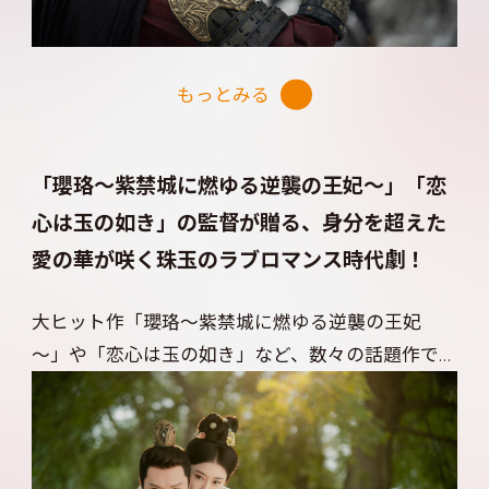
帝～大明天下の輝き～」などのヒット作で主演を
果たした名優が、深い傷を負いながらも過去の痛
みと向き合う役どころを演じ、抜群の安定感と大
もっとみる
人の色気で魅せる！ 慕灼華の正体を疑いながら
も、刺客の手から身を挺して守る姿は、まさに“ス
パダリ帝王”そのもの。人気と実力を兼ね備えた二
「瓔珞～紫禁城に燃ゆる逆襲の王妃～」「恋
人が織りなす恋模様に胸が熱くなること間違いな
心は玉の如き」の監督が贈る、身分を超えた
し！
愛の華が咲く珠玉のラブロマンス時代劇！
大ヒット作「瓔珞～紫禁城に燃ゆる逆襲の王妃
～」や「恋心は玉の如き」など、数々の話題作で監
督を務めたウン・ダーグァンが、中国の人気小説
を実写化した珠玉のラブロマンス時代劇。親が決
めた婚儀を拒み、自らの人生を生きるために官職
を目指す慕灼華。裏切りによって多くの戦友を亡