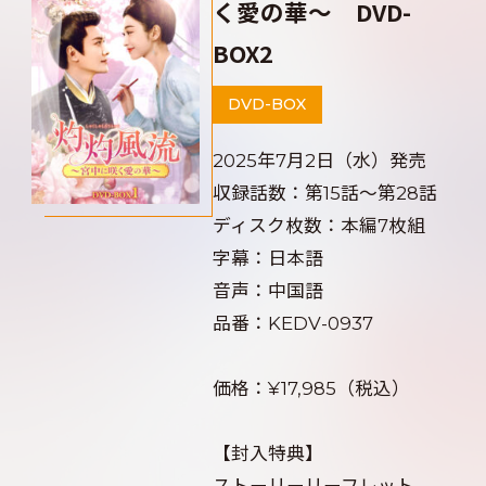
く愛の華～ DVD-
BOX2
DVD-BOX
2025年7月2日（水）発売
収録話数：第15話～第28話
ディスク枚数：本編7枚組
字幕：日本語
音声：中国語
品番：KEDV-0937
価格：¥17,985（税込）
【封入特典】
ストーリーリーフレット