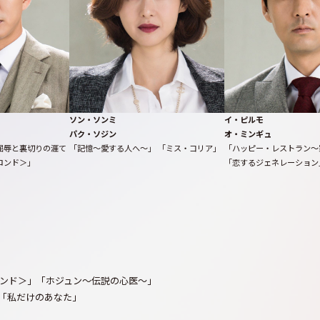
ソン・ソンミ
イ・ピルモ
パク・ソジン
オ・ミンギュ
屈辱と裏切りの涯て
「記憶～愛する人へ～」 「ミス・コリア」
「ハッピー・レストラン～
ロンド＞」
「恋するジェネレーション
ンド＞」「ホジュン～伝説の心医～」
「私だけのあなた」