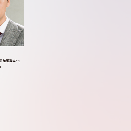
家和萬事成～」
」