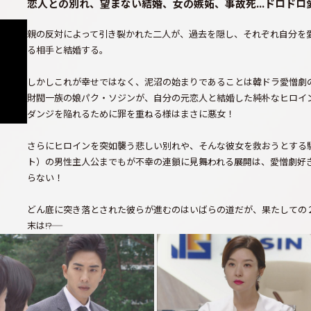
恋人との別れ、望まない結婚、女の嫉妬、事故死…ドロドロ
親の反対によって引き裂かれた二人が、過去を隠し、それぞれ自分を
る相手と結婚する。
しかしこれが幸せではなく、泥沼の始まりであることは韓ドラ愛憎劇
財閥一族の娘パク・ソジンが、自分の元恋人と結婚した純朴なヒロイ
ダンジを陥れるために罪を重ねる様はまさに悪女！
さらにヒロインを突如襲う悲しい別れや、そんな彼女を救おうとする
ト）の男性主人公までもが不幸の連鎖に見舞われる展開は、愛憎劇好
らない！
どん底に突き落とされた彼らが進むのはいばらの道だが、果たしての
末は――!?