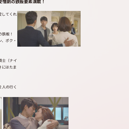
愛憎劇の鉄板要素満載！
愛してくれ
の鉄板！
ン、ポク・
騎士（ナイ
きにはたま
２人の行く