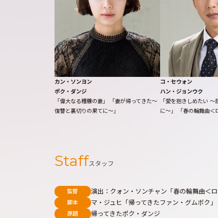
カン・ソンヨン
コ・セウォン
ポク・ダンジ
ハン・ジョンウク
「偉大なる糟糠の妻」 「妻が帰ってきた～
「愛を抱きしめたい ～
復讐と裏切りの果てに～」
に～」 「春の輪舞曲＜
Staff
スタッフ
演出：クォン・ソンチャン「春の輪舞曲＜ロ
監督
マ・ジュヒ「帰ってきたファン・グムボク」
脚本
帰ってきたポク・ダンジ
原題