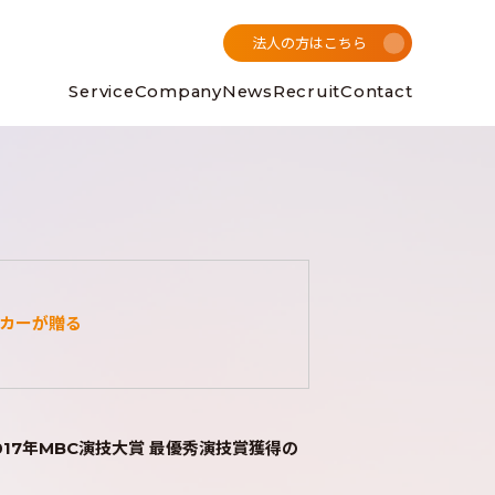
法人の方はこちら
Service
Company
News
Recruit
Contact
カーが贈る
017年MBC演技大賞 最優秀演技賞獲得の