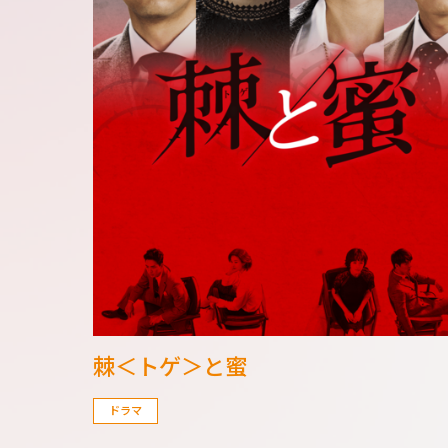
棘＜トゲ＞と蜜
ドラマ