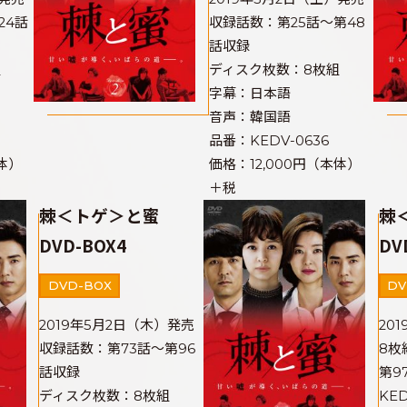
24話
収録話数：第25話～第48
話収録
組
ディスク枚数：8枚組
字幕：日本語
音声：韓国語
品番：KEDV-0636
体）
価格：12,000円（本体）
＋税
棘＜トゲ＞と蜜
棘
DVD-BOX4
DV
DVD-BOX
DV
2019年5月2日（木）発売
20
収録話数：第73話～第96
8枚
話収録
第9
ディスク枚数：8枚組
KED