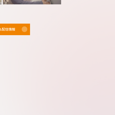
&
配信情報
。