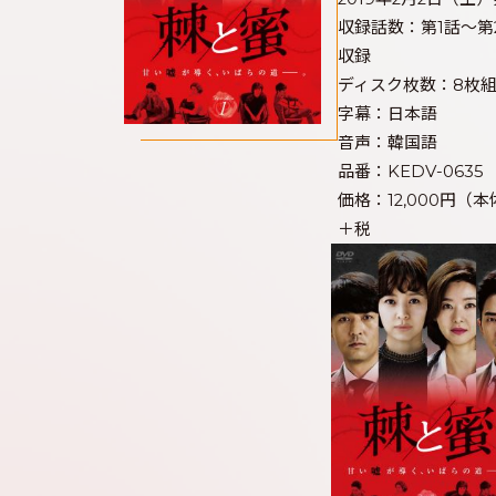
収録話数：第1話～第
収録
ディスク枚数：8枚
字幕：日本語
音声：韓国語
品番：KEDV-0635
価格：12,000円（本
＋税