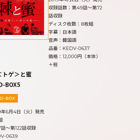
収録話数：第49話～第72
話収録
ディスク枚数：8枚組
字幕：日本語
音声：韓国語
品番：KEDV-0637
価格：12,000円（本体）
＋税
＜トゲ＞と蜜
D-BOX5
D-BOX
19年6月4日（火）発売
組
7話～第122話収録
V-0639