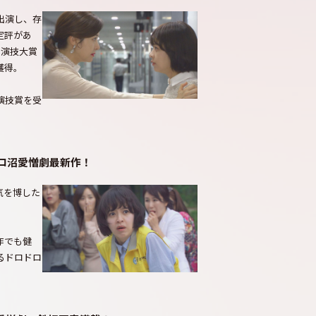
出演し、存
定評があ
 演技大賞
獲得。
演技賞を受
ロ沼愛憎劇最新作！
気を博した
作でも健
るドロドロ