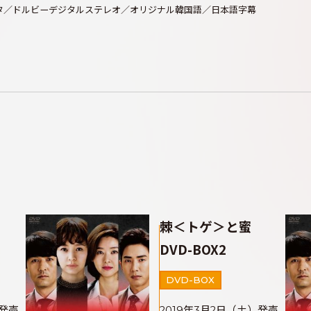
ビスタ／ドルビーデジタルステレオ／オリジナル韓国語／日本語字幕
蜜
棘＜トゲ＞と蜜
DVD-BOX2
DVD-BOX
）発売
2019年3月2日（土）発売