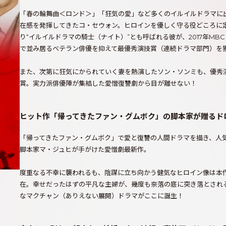
「春の輪舞曲＜ロンド＞」「狂気の愛」など多くのイルイルドラマに
在感を発揮してきたコ・セウォン。ヒロインを優しく守る役どころに
り“イルイルドラマの騎士（ナイト）”とも呼ばれる彼が、2017年MBC
で並み居るベテラン俳優を抑えて最優秀演技賞（連続ドラマ部門）を
また、次第に狂気にかられていく妻を熱演したソン・ソンミも、優秀
賞。実力派俳優陣が集結した愛憎復讐劇から目が離せない！
ヒット作「帰ってきたファン・グムボク」の脚本家が贈るド
「帰ってきたファン・グムボク」で愛と復讐の人間ドラマを描き、人
脚本家マ・ジュヒが手がけた愛憎劇最新作。
度重なる不幸に襲われるも、陰謀に立ち向かう健気なヒロイン像は本
在。幸せだったはずの平凡な主婦が、幾度も奈落の底に突き落とされ
なマクチャン（ありえない展開）ドラマがここに誕生！