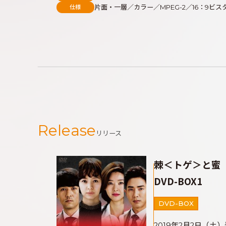
片面・一層／カラー／MPEG-2／16：9
仕様
Release
リリース
棘＜トゲ＞と
DVD-BOX1
DVD-BOX
2019年2月2日（土